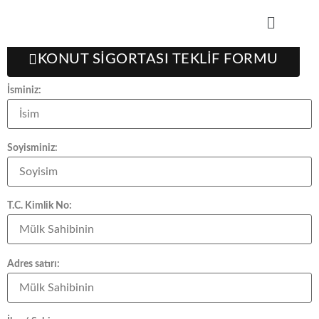
Teklif Formu
KONUT SİGORTASI TEKLİF FORMU
İsminiz:
Soyisminiz:
T.C. Kimlik No:
Adres satırı: