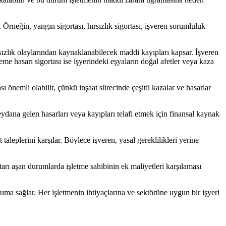
r. Örneğin, yangın sigortası, hırsızlık sigortası, işveren sorumluluk
ırsızlık olaylarından kaynaklanabilecek maddi kayıpları kapsar. İşveren
me hasarı sigortası ise işyerindeki eşyaların doğal afetler veya kaza
tası önemli olabilir, çünkü inşaat sürecinde çeşitli kazalar ve hasarlar
meydana gelen hasarları veya kayıpları telafi etmek için finansal kaynak
aleplerini karşılar. Böylece işveren, yasal gereklilikleri yerine
 tutarı aşan durumlarda işletme sahibinin ek maliyetleri karşılaması
oruma sağlar. Her işletmenin ihtiyaçlarına ve sektörüne uygun bir işyeri