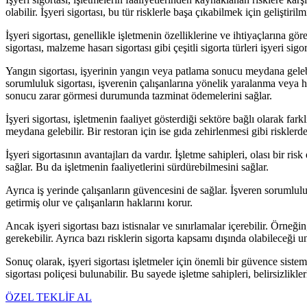
olabilir. İşyeri sigortası, bu tür risklerle başa çıkabilmek için geliştiril
İşyeri sigortası, genellikle işletmenin özelliklerine ve ihtiyaçlarına gör
sigortası, malzeme hasarı sigortası gibi çeşitli sigorta türleri işyeri sigor
Yangın sigortası, işyerinin yangın veya patlama sonucu meydana gelebile
sorumluluk sigortası, işverenin çalışanlarına yönelik yaralanma veya ha
sonucu zarar görmesi durumunda tazminat ödemelerini sağlar.
İşyeri sigortası, işletmenin faaliyet gösterdiği sektöre bağlı olarak fark
meydana gelebilir. Bir restoran için ise gıda zehirlenmesi gibi riskler
İşyeri sigortasının avantajları da vardır. İşletme sahipleri, olası bir 
sağlar. Bu da işletmenin faaliyetlerini sürdürebilmesini sağlar.
Ayrıca iş yerinde çalışanların güvencesini de sağlar. İşveren sorumluluk
getirmiş olur ve çalışanların haklarını korur.
Ancak işyeri sigortası bazı istisnalar ve sınırlamalar içerebilir. Örneğin
gerekebilir. Ayrıca bazı risklerin sigorta kapsamı dışında olabileceği 
Sonuç olarak, işyeri sigortası işletmeler için önemli bir güvence sistem
sigortası poliçesi bulunabilir. Bu sayede işletme sahipleri, belirsizliklerl
ÖZEL TEKLİF AL