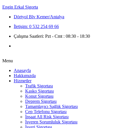
Engin Erkal Sigorta
Dörtyol Blv Kemer/Antalya
İletişim: 0 532 254 69 66
Çalışma Saatleri: Pzt - Cmt : 08:30 - 18:30
Menu
Anasayfa
Hakkımızda
Hizmetler
Trafik Sigortası
Kasko Sigortası
Konut Sigortası
Deprem Sigortası
Tamamlayıcı Sağlık Sigortası
Cep Telefonu Sigortası
İnşaat All Risk Sigortası
İşveren Sorumluluk Sigortası
İşyeri Sigortası