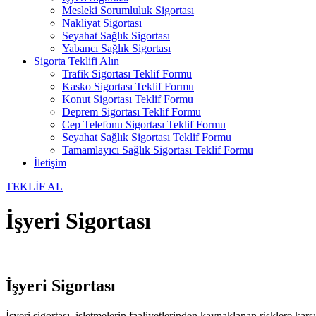
Mesleki Sorumluluk Sigortası
Nakliyat Sigortası
Seyahat Sağlık Sigortası
Yabancı Sağlık Sigortası
Sigorta Teklifi Alın
Trafik Sigortası Teklif Formu
Kasko Sigortası Teklif Formu
Konut Sigortası Teklif Formu
Deprem Sigortası Teklif Formu
Cep Telefonu Sigortası Teklif Formu
Seyahat Sağlık Sigortası Teklif Formu
Tamamlayıcı Sağlık Sigortası Teklif Formu
İletişim
TEKLİF AL
İşyeri Sigortası
İşyeri Sigortası
İşyeri sigortası, işletmelerin faaliyetlerinden kaynaklanan risklere ka