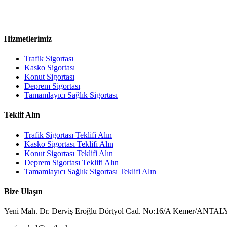
Firma olarak önceliğimiz, her müşterimizin bireysel ihtiyaçlarına uyg
Hizmetlerimiz
Trafik Sigortası
Kasko Sigortası
Konut Sigortası
Deprem Sigortası
Tamamlayıcı Sağlık Sigortası
Teklif Alın
Trafik Sigortası Teklifi Alın
Kasko Sigortası Teklifi Alın
Konut Sigortası Teklifi Alın
Deprem Sigortası Teklifi Alın
Tamamlayıcı Sağlık Sigortası Teklifi Alın
Bize Ulaşın
Yeni Mah. Dr. Derviş Eroğlu Dörtyol Cad. No:16/A Kemer/ANTA