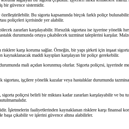
miş bir güvence sistemidir.
e özelleştirilebilir. Bu sigorta kapsamında birçok farklı poliçe bulunabili
tası poliçeleri içerisinde yer alabilir.
cek zararları karşılayabilir. Hırsızlık sigortası ise işyerine yönelik h
stalık durumunda ortaya çıkabilecek tazminat taleplerini karşılar. Malze
lı risklere karşı koruma sağlar. Örneğin, bir yapı şirketi için inşaat sigor
den kaynaklanacak maddi kayıpları karşılayan bir poliçe gerekebilir.
risk durumunda mali açıdan korunmuş olurlar. Sigorta poliçesi, işyerinde 
 sigortası, işçilere yönelik kazalar veya hastalıklar durumunda tazminat t
, sigorta poliçesi belirli bir miktara kadar zararları karşılayabilir ve bu
unutulmamalıdır.
idir. İşletmelerin faaliyetlerinden kaynaklanan risklere karşı finansal k
e başa çıkabilir ve işlerini güvence altına alabilirler.