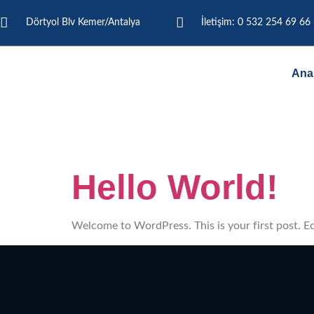
Dörtyol Blv Kemer/Antalya
İletişim: 0 532 254 69 66
Ana
Yazar:
Ad
Hello World!
Welcome to WordPress. This is your first post. Edit