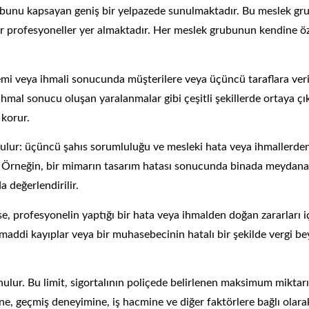
ubunu kapsayan geniş bir yelpazede sunulmaktadır. Bu meslek grup
er profesyoneller yer almaktadır. Her meslek grubunun kendine öz
mi veya ihmali sonucunda müşterilere veya üçüncü taraflara verile
hmal sonucu oluşan yaralanmalar gibi çeşitli şekillerde ortaya çıka
 korur.
unulur: üçüncü şahıs sorumluluğu ve mesleki hata veya ihmallerd
r. Örneğin, bir mimarın tasarım hatası sonucunda binada meydana 
 değerlendirilir.
, profesyonelin yaptığı bir hata veya ihmalden doğan zararları iç
 maddi kayıplar veya bir muhasebecinin hatalı bir şekilde vergi 
le sunulur. Bu limit, sigortalının poliçede belirlenen maksimum mi
ine, geçmiş deneyimine, iş hacmine ve diğer faktörlere bağlı olarak