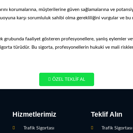
rlarını korumalarına, müşterilerine güven sağlamalarına ve potan
amuoyuna karşı sorumluluk sahibi olma gerekliliğini vurgular ve b
ek grubunda faaliyet gösteren profesyonellere, yanlış eylemler 
 sigorta türüdür. Bu sigorta, profesyonellerin hukuki ve mali riskl
ÖZEL TEKLİF AL
Hizmetlerimiz
Teklif Alın
Trafik Sigortası
Trafik Sigortası 