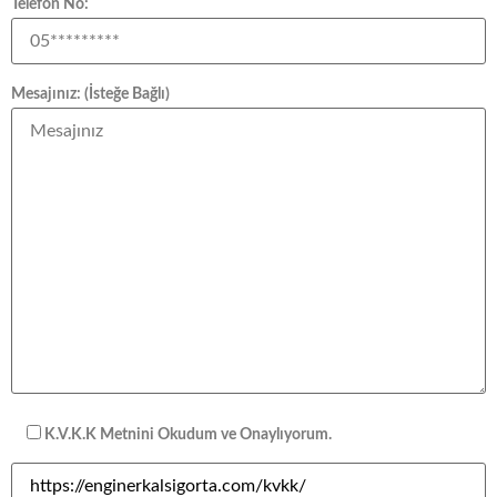
Telefon No:
Mesajınız: (İsteğe Bağlı)
K.V.K.K Metnini Okudum ve Onaylıyorum.