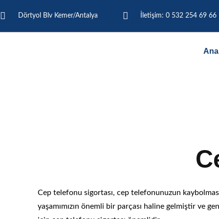
Dörtyol Blv Kemer/Antalya
İletişim: 0 532 254 69 66
Ana
Cep Telef
C
Cep telefonu sigortası, cep telefonunuzun kaybolması
yaşamımızın önemli bir parçası haline gelmiştir ve ge