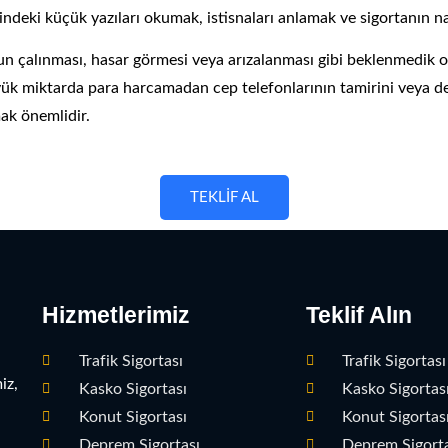
esindeki küçük yazıları okumak, istisnaları anlamak ve sigortanın n
n çalınması, hasar görmesi veya arızalanması gibi beklenmedik ol
yük miktarda para harcamadan cep telefonlarının tamirini veya değ
mak önemlidir.
TEKLİF AL
Hizmetlerimiz
Teklif Alın
Trafik Sigortası
Trafik Sigortası 
iz,
Kasko Sigortası
Kasko Sigortası 
Konut Sigortası
Konut Sigortası 
Deprem Sigortası
Deprem Sigortas