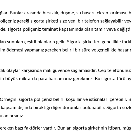
lar. Bunlar arasında hırsızlık, düşme, su hasarı, ekran kırılması, ba
eniz gereği sigorta şirketi size yeni bir telefon sağlayabilir veya
e, sigorta poliçeniz teminat kapsamında olan tamir veya değiştirm
dan sunulan çeşitli planlarla gelir. Sigorta şirketleri genellikle fa
prim ödemesi yapmanız gereken belirli bir süre ve genellikle hasa
edik olaylar karşısında mali güvence sağlamasıdır. Cep telefonun
 için büyük miktarda para harcamanız gerekmez. Bu sigorta türü a
Örneğin, sigorta poliçeniz belirli koşullar ve istisnalar içerebilir
 kapsam dışında bıraktığı diğer durumlar bulunabilir. Sigorta söz
 anlarsınız.
reken bazı faktörler vardır. Bunlar, sigorta şirketinin itibarı, müş